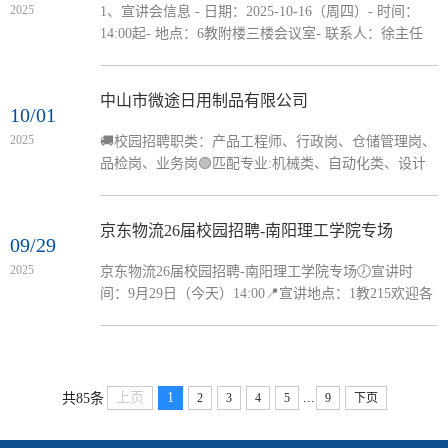
2025
1、宣讲会信息 - 日期：2025-10-16（周四）- 时间：
https://mp.weixin.qq.com/s/3MruWH1d8Yg7u2S20W2QiQ
14:00起- 地点：6教附楼三楼会议室- 联系人：徐主任
还有学长学姐为大家分享面试经验~提前围观“灵魂拷
15152351370 2、公司概况 - 成立：1999年，全球PCB行
问”！网申链接：...
业领导者- 业务：印制电路板设计、研发、制造与销售
（应用于3C电子等）- 布局：深圳、秦皇岛、淮安三大
中山市微途日用制品有限公司
10/01
制造基地，服务全球客户- 淮安园区：投资240亿元，
2025
🚚校园招聘职类：产品工程师、行政岗、仓储管理岗、
2024年产值151亿元，员工1.75万+人 3、招聘核心 - 岗
品检岗、业务岗🟢匹配专业:机械类、自动化类、设计
位：技术类（研发、制程、设备等工程师）、职能类
类、外语类、电子商务、国际贸易类、行政管理类、市
（HR、业务、IT等）...
场营销类等⏰宣讲时间：2025-10-16（星期四） 上午
10:00 - 11:00🏠宣讲地点:数媒学院（8号教学楼）2楼
京东物流26届校园招聘-南阳理工学院专场
09/29
219房间
2025
京东物流26届校园招聘-南阳理工学院专场🕖宣讲时
间：9月29日（今天）14:00📍宣讲地点：1教215欢迎各
位同学到宣讲会现场了解更多校招信息，干货满满，礼
品多多！[庆祝]有意向参与现场面试的同学，现场记得
携带纸质简历，与面试官进行面对面交流~
...
上页
1
共85条
2
3
4
5
9
下页