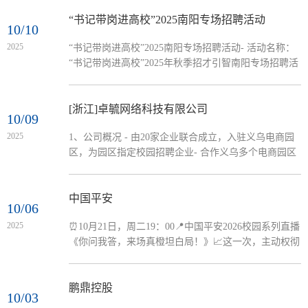
海内外）- 岗位：省区（经营/运营/销售）、总部（运
营/产品/财务/科技等多类，全国分配）- 宣讲会：
“书记带岗进高校”2025南阳专场招聘活动
10/10
2025.10.29 14:00-16:00，南阳理工学院1教215教室- 联
2025
“书记带岗进高校”2025南阳专场招聘活动- 活动名称：
系：16626318001
“书记带岗进高校”2025年秋季招才引智南阳专场招聘活
动- 主办：中共京山市委、京山市政府- 承办：南阳理
工学院、南阳师范学院等- 协办：京山市公共就业和人
才服务局等地点：齐贤广场
[浙江]卓毓网络科技有限公司
10/09
2025
1、公司概况 - 由20家企业联合成立，入驻义乌电商园
区，为园区指定校园招聘企业- 合作义乌多个电商园区
及50强企业，提供外贸、跨境电商相关岗位 2、招聘岗
位（共60名） 1. 外贸业务员（15名）：操作阿里国际
站，回复询盘、促成订单；英语四级+，熟练办公软
中国平安
10/06
件，愿学习2. 跨境电商运营助理（15名）：运营亚马
2025
⏰10月21日，周二19：00📍中国平安2026校园系列直播
逊、WISH等平台；英语四级+，数据敏感，熟悉办公软
《你问我答，来场真橙坦白局！》📈这一次，主动权彻
件3. 跨境直播助理（20名）：负责Tiktok、阿里国际站
底反转！🎉带你了解真实的中国平安，能说的不能说的
直播；英语四级+，口语良好，...
都在这儿✅校招重专业还是重实践？✅平安不同成员公
司管培生有什么不同？✅非相关专业岗位能应聘吗？✅
鹏鼎控股
10/03
工作节奏强度到底如何？👉🏻点击预约直播间！