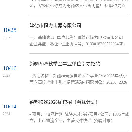
企，零经验带你成为电商达人带货明星！🌟 职位亮点-
实力平台：深耕南阳30年综合企业，资源稳定背书强-
明星产品：专注一线品牌，大品牌不愁卖- 无忧保障：
4500-5500底薪（含五险）+全额缴纳五险+高额提成+团
建德市恒力电器有限公司
10/25
队分红- 成长计划：老带新系统培训，小白也能快速上
2025
一、基础信息- 单位名称：建德市恒力电器有限公司-
手- 发展前景：直播电商黄金赛道，能力直接兑现高回
企业类型：私企- 营业执照号：91330182665229846B-
报💫 我们期待这样的你：- 年龄18-30岁，性格开朗有
公司地址：建德市梅城镇城南工业功能区- 注册资金：
表现力- 学习能力强，...
2857万元人民币- 联系人：方- 联系人手机：
19012885993二、单位简介成立于2007年，占地23亩，
新疆2025秋季企事业单位引才招聘
10/16
建筑面积2万平方米；2020年销售额1.2亿人民币，员工
2025
- 活动名称：新疆维吾尔自治区企事业单位2025年秋季
规模400-500人。核心业务为电源插座、延长线为主导
面向高校毕业生引才招聘活动- 招聘对象：2025、2026
的低压电器系列产品的研发、生产和销售，注重研发创
届高校毕业生，本科及以上学历（部分岗位可放宽），
新，拥有资深工程师团队，秉持“...
符合岗位专业等要求
德邦快递2026届校招（海豚计划）
10/14
2025
- 项目：“海豚计划”战略人才培养项目- 公司：1996年成
立，上市物流企业，主营大件快递- 招聘对象：
2025.9.1-2026.9.1毕业本硕（本科限中国高校，硕士含