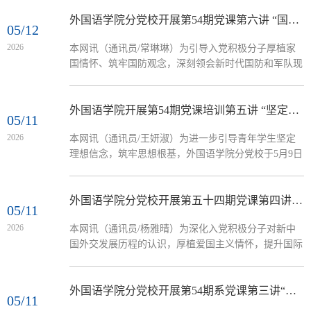
办外国语学院分党校第54期党课培训第七讲，由外国语
学院党政办公室主任来蔓均主讲，第54期入党积极分子
外国语学院分党校开展第54期党课第六讲 “国防和军队现代化建设新发展”
05/12
参加。来蔓均紧扣发展党员工作总要求，围绕申请入
2026
本网讯（通讯员/常琳琳）为引导入党积极分子厚植家
党、入党积极分子的确定和培养教育、发展对象的确定
国情怀、筑牢国防观念，深刻领会新时代国防和军队现
和考察、预备党员的接收、预备党员的教育考察和转正
代化建设的重大意义与发展成就，外国语学院分党校于
五个阶段逐一讲解。依次对入党申请条件、...
5月9日下午在19号楼105会议室开展第54期党课培训第
六讲，由外国语学院党委组织委员王潇菡主讲，第54期
外国语学院开展第54期党课培训第五讲 “坚定理想信念”
05/11
入党积极分子参加。王潇菡从国防建设时代背景、强军
2026
本网讯（通讯员/王妍淑）为进一步引导青年学生坚定
思想核心内涵、军队现代化关键发展成就、青年使命责
理想信念，筑牢思想根基，外国语学院分党校于5月9日
任担当四个层面，系统梳理了我国国防和军队现代化建
在19号楼105会议室开展外国语学院第54期党课培训第
设的新布局、新突破与新发展。...
五讲，由外国语学院团学办主任孙健主讲，第54期入党
积极分子参加。孙健以“筑牢信仰之基，坚定理想信念”
外国语学院分党校开展第五十四期党课第四讲 “新中国外交简史”
05/11
为主题，从理想信念的时代内涵与精神要义、百年党史
2026
本网讯（通讯员/杨雅晴）为深化入党积极分子对新中
中的信仰传承等角度进行系统阐释。他表示，青年阶段
国外交发展历程的认识，厚植爱国主义情怀，提升国际
是树立理想信念、校准人生航向的关键时期，面对多元
视野与家国担当，5月9日，外国语学院分党校第54期党
思潮冲击与时代使命召唤，...
课培训第四讲在19号楼105会议室举行。本次党课由外
国语学院教务办主任崔俊阁主讲，第54期入党积极分子
外国语学院分党校开展第54期系党课第三讲“新时代外语人的家国情怀与全球担当”
05/11
参加。 崔俊阁围绕新中国外交简史展开讲解。首先，