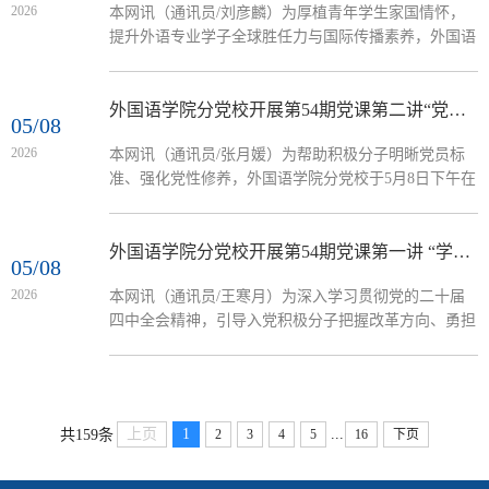
2026
本网讯（通讯员/刘彦麟）为厚植青年学生家国情怀，
她介绍了新中国成立初期确立的三大外交方针与和平共
提升外语专业学子全球胜任力与国际传播素养，外国语
处五项原则，指出这一系列举措为我国独立自主外交奠
学院分党校于5月8日晚在19号楼105会议室开展党课培
定了重要基础。接着，...
训第三讲，由外国语学院院长赵万哲主讲，第54期入党
积极分子参加。赵万哲立足时代需求，分析国际传播新
外国语学院分党校开展第54期党课第二讲“党员的条件、义务和权利
05/08
赛道、国家战略新机遇与涉外岗位能力要求，指出外语
2026
本网讯（通讯员/张月媛）为帮助积极分子明晰党员标
人才应向跨文化沟通、国际谈判、区域国别研究等复合
准、强化党性修养，外国语学院分党校于5月8日下午在
型方向发展。她借助清华大学“六位一体”模型、OECD
19号楼105会议室开展党课培训第二讲《党员的条件、
模型等理论框架，系统解读全球胜任力的核心内涵。...
义务和权利》，由副院长李秋芳主讲，第54期入党积极
分子参加。李秋芳紧扣《中国共产党章程》相关规定，
外国语学院分党校开展第54期党课第一讲 “学习党的二十届四中全会精神 全面深化改革新部署”
05/08
结合自身工作经验和理论研究，系统、深入地讲解了申
2026
本网讯（通讯员/王寒月）为深入学习贯彻党的二十届
请入党条件、党员基本条件、党员义务与权利三大核心
四中全会精神，引导入党积极分子把握改革方向、勇担
内容。她结合党和国家领导人关于党员标准的重要论
时代使命，外国语学院分党校于5月7日晚在19号楼105
述，深刻阐释了党员作为工人阶级有共产主义觉悟的先
会议室开展第54期党课培训第一讲，由外国语学院党委
锋战士，...
书记李新宁主讲，第54期入党积极分子参加。李新宁以
“党的二十届四中全会：全面深化改革新部署”为主题，
...
上页
1
共159条
2
3
4
5
16
下页
课程从时代背景与战略意义、核心目标与总体布局、关
键举措与实践路径、机制保障与未来展望四个维度对党
的二十届四中全会的内容进行系统阐释。...