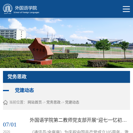
党务思政
党建动态
当前位置：
网站首页
->
党务思政
->
党建动态
外国语学院第二教师党支部开展“迎七一忆初心赓续红色血脉”主题党日活动
07/01
2026
（通讯员/余爽爽）为庆祝中国共产党成立105周年，激