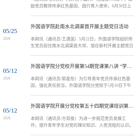
励党员教师传承红色基因、践行育人使命，6月30日上
午8时，外国语学院第二教师党支部在19202会议室开展
“迎七一忆初心赓续红色血脉”主题党日活动。活动由支
部书记韩凌主持，支部全体党员教师参加。 活动伊
外国语学院赴南水北调渠首开展主题党日活动
05/25
始，全体党员集体观看了党史教育纪录片。通过一个个
2026
本网讯（通讯员/王潇菡）5月22日，外国语学院组织师
鲜活的历史镜头和感人故事，大家深刻感悟革命先辈为
生党员前往南水北调渠首大坝、邹庄新村开展主题党日
民族独立和人民解放事业前赴后继、矢志不渝的初心与
活动，沉浸式感悟“江山就是人民、人民就是江山”的深
担当，进一步厚植了爱党爱国情怀。...
刻内涵，实地见证乡村振兴丰硕成果。南水北调中线渠
首大坝是世纪工程的核心枢纽，走近渠首大坝，驻足眺
外国语学院分党校开展第54期党课第八讲 “学好百年党史坚守责任担当”
05/12
望滔滔丹江水北上奔流、千里润泽中原大地的壮阔景
2026
本网讯（通讯员/郭星彤）为引导青年党员传承红色基
象。在现场讲解员的细致讲解下，大家深入了解了上世
因、强化责任担当，外国语学院分党校于5月10日下午
纪六七十年代邓州、淅川干群战天斗地的建设历程。离
在19号楼105会议室开展第54期党课第八讲，由外国语
开渠首大坝，党员师生们前往南水北调移民示范村—...
学院副院长张亚楠主讲，第54期入党积极分子参加。张
亚楠以百年党史中的青年担当为切入点，带领学员系统
外国语学院开展分党校第五十四期党课培训第七讲 “中国共产党发展党员工作流程介绍”
05/12
回顾从新民主主义革命时期到中国特色社会主义新时代
2026
本网讯（通讯员/方双俊）为进一步规范党员发展工
的重要历程，讲述革命先驱为救亡图存不懈奋斗的感人
作，提升青年学生对党的理论知识、入党流程的认识。
事迹，阐释新时代青年在重大任务中的使命担当。他结
5月9日，外国语学院分党校在19号教学楼105会议室举
合青年学生成长实际，...