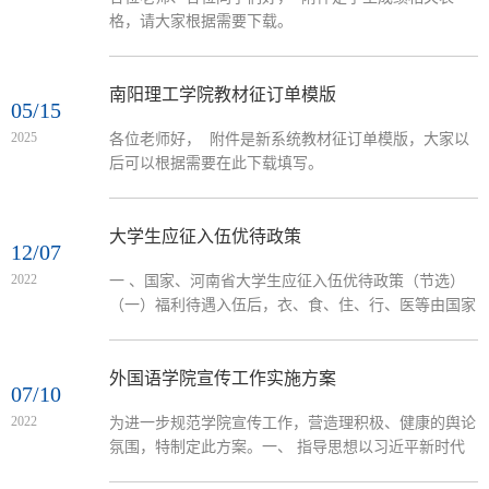
格，请大家根据需要下载。
南阳理工学院教材征订单模版
05/15
2025
各位老师好， 附件是新系统教材征订单模版，大家以
后可以根据需要在此下载填写。
大学生应征入伍优待政策
12/07
2022
一 、国家、河南省大学生应征入伍优待政策（节选）
（一）福利待遇入伍后，衣、食、住、行、医等由国家
供给，享受退役养老、退役医疗、退役失业保险。义务
兵津贴：第一年每月1100元，第二年每月1200元，担任
正、副班长...
外国语学院宣传工作实施方案
07/10
2022
为进一步规范学院宣传工作，营造理积极、健康的舆论
氛围，特制定此方案。一、 指导思想以习近平新时代
中国特色社会主义思想为指引，全面宣传贯彻党的教育