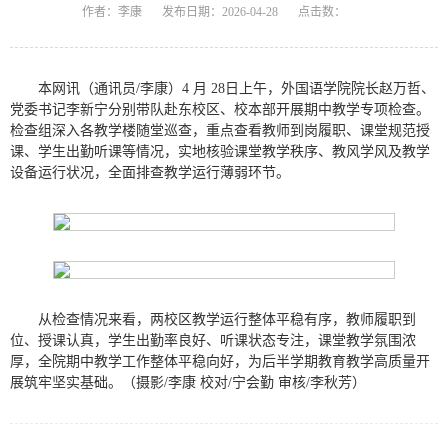
作者：李康
发布日期：2026-04-28
点击数：
本网讯
（通讯员/
李康
）4 月 28日上午，外国语学院院长赵万哲、
党委书记李新宁分别带队赴东校区、校本部开展期中教学专项检查。
检查组深入各教学楼随堂巡查，重点查看教师到岗履职、课堂规范授
课、学生出勤听课等情况，实地核验课堂教学秩序、教风学风及教学
设备运行状况，全面排查教学运行薄弱环节。
从检查情况来看，两校区教学运行整体平稳有序，教师履职到
位、授课认真，学生出勤率良好、听课状态专注，课堂教学氛围浓
厚，全院期中教学工作整体平稳向好，为后半学期教育教学高质量开
展筑牢坚实基础。（摄影/
李康
校对/
宁会勤
审核/
李秋芳
）